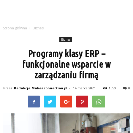
Strona główna
Biznes
Biznes
Programy klasy ERP –
funkcjonalne wsparcie w
zarządzaniu firmą
Przez
Redakcja Makeaconnection.pl
-
14 marca 2021
1550
0