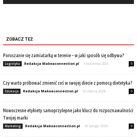
ZOBACZ TEŻ
Poruszanie się zamiatarką w terenie – w jaki sposób się odbywa?
Redakcja Makeaconnection.pl
-
5 kwietnia 2026
Logistyka
0
Czy warto próbować zmienić coś w swojej diecie z pomocą dietetyka?
Redakcja Makeaconnection.pl
-
16 marca 2026
Edukacja
0
Nowoczesne etykiety samoprzylepne jako klucz do rozpoznawalności
Twojej marki
Redakcja Makeaconnection.pl
-
10 lutego 2026
Marketing
0