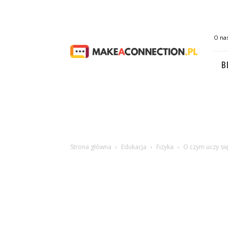
Makeaconnection.pl
O na
B
Strona główna
Edukacja
Fizyka
O czym uczy się