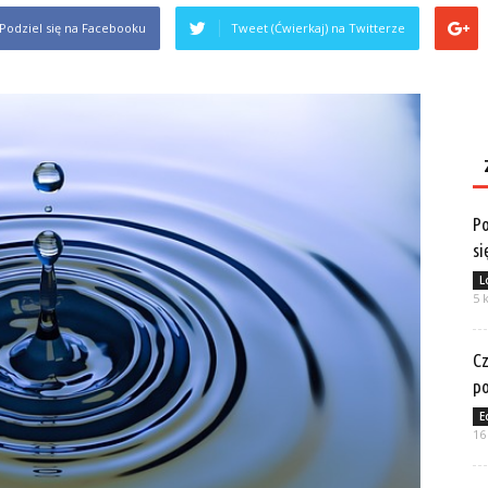
Podziel się na Facebooku
Tweet (Ćwierkaj) na Twitterze
Po
si
L
5 
Cz
po
E
16