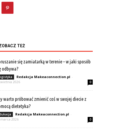
ZOBACZ TEŻ
ruszanie się zamiatarką w terenie – w jaki sposób
ę odbywa?
Redakcja Makeaconnection.pl
-
ogistyka
kwietnia 2026
0
y warto próbować zmienić coś w swojej diecie z
mocą dietetyka?
Redakcja Makeaconnection.pl
-
dukacja
 marca 2026
0