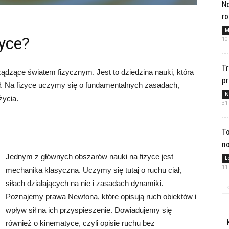
No
ro
M
zyce?
10
Tr
ządzące światem fizycznym. Jest to dziedzina nauki, która
p
 sił. Na fizyce uczymy się o fundamentalnych zasadach,
N
życia.
31
To
no
Jednym z głównych obszarów nauki na fizyce jest
L
11
mechanika klasyczna. Uczymy się tutaj o ruchu ciał,
siłach działających na nie i zasadach dynamiki.
Poznajemy prawa Newtona, które opisują ruch obiektów i
wpływ sił na ich przyspieszenie. Dowiadujemy się
również o kinematyce, czyli opisie ruchu bez