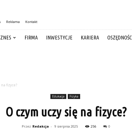
s
Reklama
Kontakt
IZNES
FIRMA
INWESTYCJE
KARIERA
OSZĘDNOŚC
 na fizyce?
Edukacja
Fizyka
O czym uczy się na fizyce?
Przez
Redakcja
-
9 sierpnia 2025
256
0