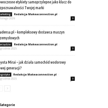
woczesne etykiety samoprzylepne jako klucz do
zpoznawalności Twojej marki
Redakcja Makeaconnection.pl
-
arketing
 lutego 2026
0
adensa.pl – kompleksowy dostawca maszyn
rzemysłowych
Redakcja Makeaconnection.pl
-
arzędzia
 grudnia 2025
0
yota Mirai – jak działa samochód wodorowy
wej generacji?
Redakcja Makeaconnection.pl
-
ogistyka
 grudnia 2025
0
Kategorie