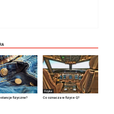
RA
Fizyka
bstancje fizyczne?
Co oznacza w fizyce Q?