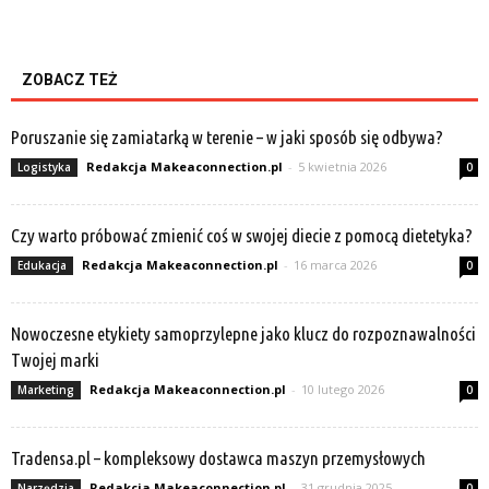
ZOBACZ TEŻ
Poruszanie się zamiatarką w terenie – w jaki sposób się odbywa?
Redakcja Makeaconnection.pl
-
5 kwietnia 2026
Logistyka
0
Czy warto próbować zmienić coś w swojej diecie z pomocą dietetyka?
Redakcja Makeaconnection.pl
-
16 marca 2026
Edukacja
0
Nowoczesne etykiety samoprzylepne jako klucz do rozpoznawalności
Twojej marki
Redakcja Makeaconnection.pl
-
10 lutego 2026
Marketing
0
Tradensa.pl – kompleksowy dostawca maszyn przemysłowych
Redakcja Makeaconnection.pl
-
31 grudnia 2025
Narzędzia
0