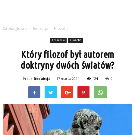
Strona główna
Edukacja
Filozofia
Edukacja
Filozofia
Który filozof był autorem
doktryny dwóch światów?
Przez
Redakcja
-
17 marca 2024
424
0