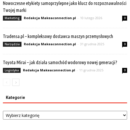
Nowoczesne etykiety samoprzylepne jako klucz do rozpoznawalności
Twojej marki
Redakcja Makeaconnection.pl
-
10 lutego 2026
Marketing
0
Tradensa.pl – kompleksowy dostawca maszyn przemysłowych
Redakcja Makeaconnection.pl
-
31 grudnia 2025
Narzędzia
0
Toyota Mirai – jak działa samochód wodorowy nowej generacji?
Redakcja Makeaconnection.pl
-
11 grudnia 2025
Logistyka
0
Kategorie
Kategorie