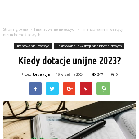
Strona główna
Finansowanie inwestycji
Finansowanie inwestycji
nieruchomościowych
Finansowanie inwestycji
Finansowanie inwestycji nieruchomościowych
Kiedy dotacje unijne 2023?
Przez
Redakcja
-
16 września 2024
347
0