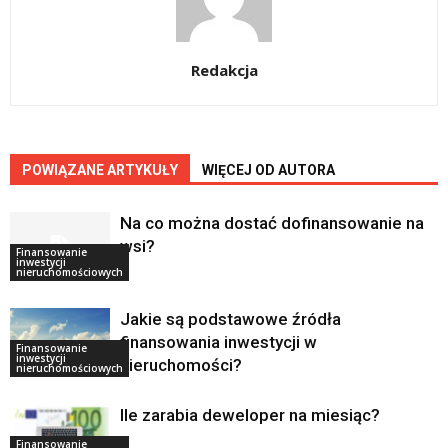
Redakcja
POWIĄZANE ARTYKUŁY
WIĘCEJ OD AUTORA
Na co można dostać dofinansowanie na
wsi?
Finansowanie
inwestycji
nieruchomościowych
Jakie są podstawowe źródła
finansowania inwestycji w
Finansowanie
inwestycji
nieruchomości?
nieruchomościowych
Ile zarabia deweloper na miesiąc?
Finansowanie