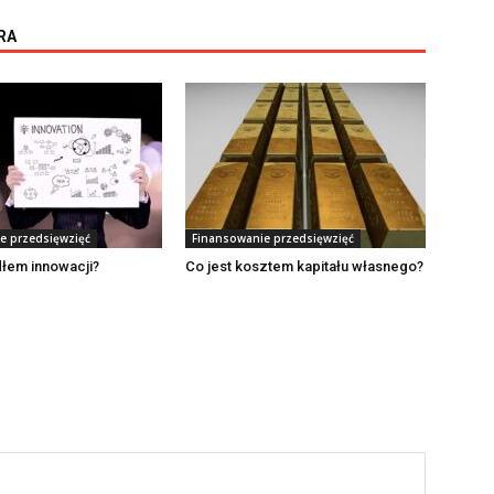
RA
e przedsięwzięć
Finansowanie przedsięwzięć
dłem innowacji?
Co jest kosztem kapitału własnego?