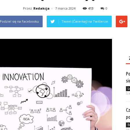
Przez
Redakcja
-
7 marca 2024
413
0
Podziel się na Facebooku
Tweet (Ćwierkaj) na Twitterze
Po
si
L
5 
Cz
po
E
16