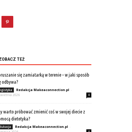
ZOBACZ TEŻ
ruszanie się zamiatarką w terenie – w jaki sposób
ę odbywa?
Redakcja Makeaconnection.pl
-
ogistyka
kwietnia 2026
0
y warto próbować zmienić coś w swojej diecie z
mocą dietetyka?
Redakcja Makeaconnection.pl
-
dukacja
 marca 2026
0