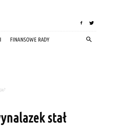
I
FINANSOWE RADY
ją?
ynalazek stał