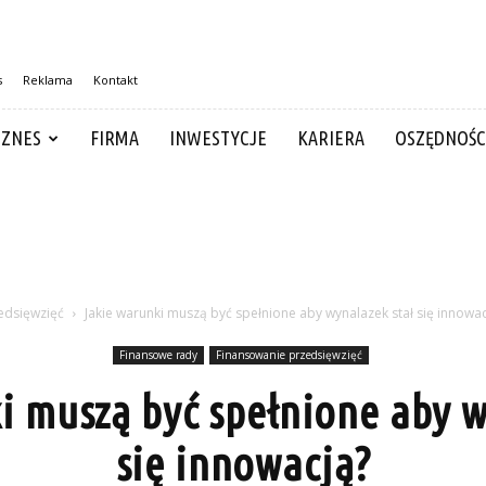
s
Reklama
Kontakt
IZNES
FIRMA
INWESTYCJE
KARIERA
OSZĘDNOŚC
edsięwzięć
Jakie warunki muszą być spełnione aby wynalazek stał się innowac
Finansowe rady
Finansowanie przedsięwzięć
i muszą być spełnione aby w
się innowacją?