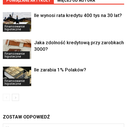
POWIĄZANE ARTYKUŁY
WIĘCEJ OD AUTORA
Ile wynosi rata kredytu 400 tys na 30 lat?
Finansowanie
hipoteczne
Jaka zdolność kredytową przy zarobkach
3000?
Finansowanie
hipoteczne
Ile zarabia 1% Polaków?
Finansowanie
hipoteczne
ZOSTAW ODPOWIEDŹ