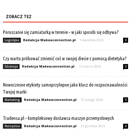
ZOBACZ TEŻ
Poruszanie się zamiatarką w terenie – w jaki sposób się odbywa?
Redakcja Makeaconnection.pl
-
5 kwietnia 2026
Logistyka
0
Czy warto próbować zmienić coś w swojej diecie z pomocą dietetyka?
Redakcja Makeaconnection.pl
-
16 marca 2026
Edukacja
0
Nowoczesne etykiety samoprzylepne jako klucz do rozpoznawalności
Twojej marki
Redakcja Makeaconnection.pl
-
10 lutego 2026
Marketing
0
Tradensa.pl – kompleksowy dostawca maszyn przemysłowych
Redakcja Makeaconnection.pl
-
31 grudnia 2025
Narzędzia
0