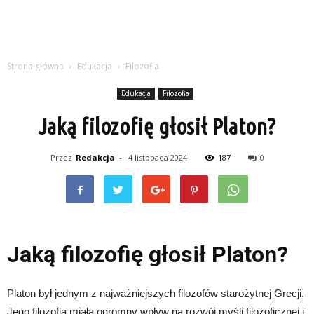
Strona główna
Edukacja
Filozofia
Edukacja
Filozofia
Jaką filozofię głosił Platon?
Przez
Redakcja
-
4 listopada 2024
187
0
Jaką filozofię głosił Platon?
Platon był jednym z najważniejszych filozofów starożytnej Grecji.
Jego filozofia miała ogromny wpływ na rozwój myśli filozoficznej i