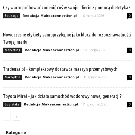
Czy warto próbować zmienić coś w swojej diecie z pomocą dietetyka?
Redakcja Makeaconnection.pl
-
16 marca 2026
Edukacja
0
Nowoczesne etykiety samoprzylepne jako klucz do rozpoznawalności
Twojej marki
Redakcja Makeaconnection.pl
-
10 lutego 2026
Marketing
0
Tradensa.pl – kompleksowy dostawca maszyn przemysłowych
Redakcja Makeaconnection.pl
-
31 grudnia 2025
Narzędzia
0
Toyota Mirai – jak działa samochód wodorowy nowej generacji?
Redakcja Makeaconnection.pl
-
11 grudnia 2025
Logistyka
0
Kategorie