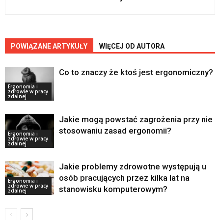
POWIĄZANE ARTYKUŁY
WIĘCEJ OD AUTORA
Co to znaczy że ktoś jest ergonomiczny?
Ergonomia i
zdrowie w pracy
zdalnej
Jakie mogą powstać zagrożenia przy nie
stosowaniu zasad ergonomii?
Ergonomia i
zdrowie w pracy
zdalnej
Jakie problemy zdrowotne występują u
osób pracujących przez kilka lat na
Ergonomia i
zdrowie w pracy
stanowisku komputerowym?
zdalnej