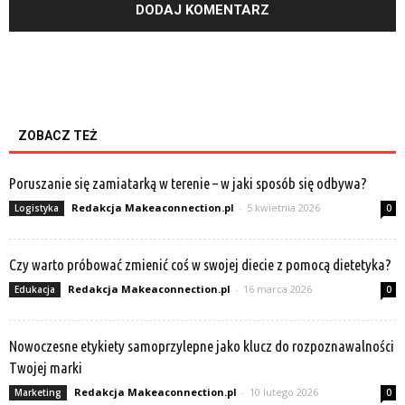
ZOBACZ TEŻ
Poruszanie się zamiatarką w terenie – w jaki sposób się odbywa?
Redakcja Makeaconnection.pl
-
5 kwietnia 2026
Logistyka
0
Czy warto próbować zmienić coś w swojej diecie z pomocą dietetyka?
Redakcja Makeaconnection.pl
-
16 marca 2026
Edukacja
0
Nowoczesne etykiety samoprzylepne jako klucz do rozpoznawalności
Twojej marki
Redakcja Makeaconnection.pl
-
10 lutego 2026
Marketing
0