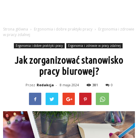
Strona główna
Ergonomia i dobre praktyki pracy
Ergonomia i zdrowie
w pracy zdalnej
Ergonomia i dobre praktyki pracy
Ergonomia i zdrowie w pracy zdalnej
Jak zorganizować stanowisko
pracy biurowej?
Przez
Redakcja
-
8 maja 2024
381
0