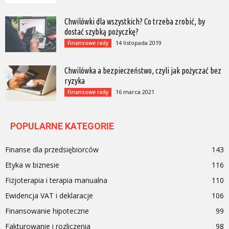
Chwilówki dla wszystkich? Co trzeba zrobić, by
dostać szybką pożyczkę?
14 listopada 2019
Finansowe rady
Chwilówka a bezpieczeństwo, czyli jak pożyczać bez
ryzyka
16 marca 2021
Finansowe rady
POPULARNE KATEGORIE
Finanse dla przedsiębiorców
143
Etyka w biznesie
116
Fizjoterapia i terapia manualna
110
Ewidencja VAT i deklaracje
106
Finansowanie hipoteczne
99
Fakturowanie i rozliczenia
98