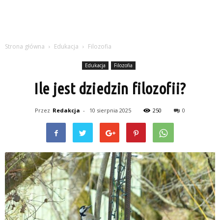
Strona główna
Edukacja
Filozofia
Edukacja
Filozofia
Ile jest dziedzin filozofii?
Przez
Redakcja
-
10 sierpnia 2025
250
0