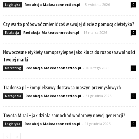
Redakcja Makeaconnection.pl
-
5 kwietnia 2026
Logistyka
0
Czy warto próbować zmienić coś w swojej diecie z pomocą dietetyka?
Redakcja Makeaconnection.pl
-
16 marca 2026
Edukacja
0
Nowoczesne etykiety samoprzylepne jako klucz do rozpoznawalności
Twojej marki
Redakcja Makeaconnection.pl
-
10 lutego 2026
Marketing
0
Tradensa.pl – kompleksowy dostawca maszyn przemysłowych
Redakcja Makeaconnection.pl
-
31 grudnia 2025
Narzędzia
0
Toyota Mirai – jak działa samochód wodorowy nowej generacji?
Redakcja Makeaconnection.pl
-
11 grudnia 2025
Logistyka
0