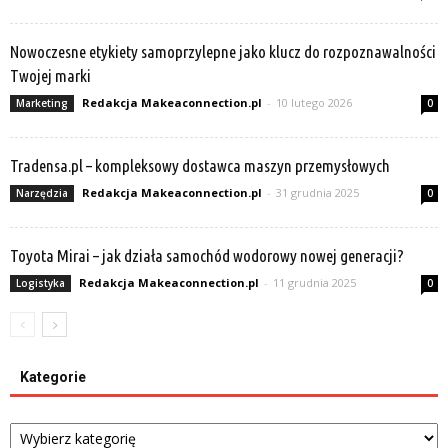
Nowoczesne etykiety samoprzylepne jako klucz do rozpoznawalności
Twojej marki
Redakcja Makeaconnection.pl
-
10 lutego 2026
Marketing
0
Tradensa.pl – kompleksowy dostawca maszyn przemysłowych
Redakcja Makeaconnection.pl
-
31 grudnia 2025
Narzędzia
0
Toyota Mirai – jak działa samochód wodorowy nowej generacji?
Redakcja Makeaconnection.pl
-
11 grudnia 2025
Logistyka
0
Kategorie
Kategorie