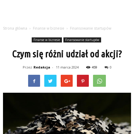
Strona główna
Finanse w biznesie
Finansowanie startupów
Finanse w biznesie
Finansowanie startupów
Czym się różni udział od akcji?
Przez
Redakcja
-
11 marca 2024
459
0