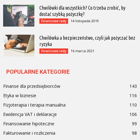
Chwilówki dla wszystkich? Co trzeba zrobić, by
dostać szybką pożyczkę?
14 listopada 2019
Finansowe rady
Chwilówka a bezpieczeństwo, czyli jak pożyczać bez
ryzyka
16 marca 2021
Finansowe rady
POPULARNE KATEGORIE
Finanse dla przedsiębiorców
143
Etyka w biznesie
116
Fizjoterapia i terapia manualna
110
Ewidencja VAT i deklaracje
106
Finansowanie hipoteczne
99
Fakturowanie i rozliczenia
98