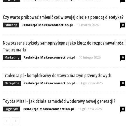
Czy warto próbować zmienić coś w swojej diecie z pomocą dietetyka?
Redakcja Makeaconnection.pl
-
16 marca 2026
Edukacja
0
Nowoczesne etykiety samoprzylepne jako klucz do rozpoznawalności
Twojej marki
Redakcja Makeaconnection.pl
-
10 lutego 2026
Marketing
0
Tradensa.pl – kompleksowy dostawca maszyn przemysłowych
Redakcja Makeaconnection.pl
-
31 grudnia 2025
Narzędzia
0
Toyota Mirai – jak działa samochód wodorowy nowej generacji?
Redakcja Makeaconnection.pl
-
11 grudnia 2025
Logistyka
0