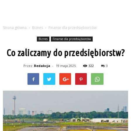
Strona główna
Biznes
Finanse dla przedsiębiorców
Biznes
Finanse dla przedsiębiorców
Co zaliczamy do przedsiębiorstw?
Przez
Redakcja
-
19 maja 2025
322
0