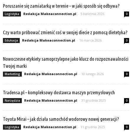
Poruszanie się zamiatarką w terenie – w jaki sposób się odbywa?
Redakcja Makeaconnection.pl
-
5 kwietnia 2026
Logistyka
0
Czy warto próbować zmienić coś w swojej diecie z pomocą dietetyka?
Redakcja Makeaconnection.pl
-
16 marca 2026
Edukacja
0
Nowoczesne etykiety samoprzylepne jako klucz do rozpoznawalności
Twojej marki
Redakcja Makeaconnection.pl
-
10 lutego 2026
Marketing
0
Tradensa.pl – kompleksowy dostawca maszyn przemysłowych
Redakcja Makeaconnection.pl
-
31 grudnia 2025
Narzędzia
0
Toyota Mirai – jak działa samochód wodorowy nowej generacji?
Redakcja Makeaconnection.pl
-
11 grudnia 2025
Logistyka
0