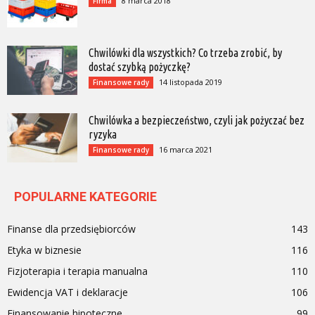
8 marca 2018
Firma
Chwilówki dla wszystkich? Co trzeba zrobić, by
dostać szybką pożyczkę?
14 listopada 2019
Finansowe rady
Chwilówka a bezpieczeństwo, czyli jak pożyczać bez
ryzyka
16 marca 2021
Finansowe rady
POPULARNE KATEGORIE
Finanse dla przedsiębiorców
143
Etyka w biznesie
116
Fizjoterapia i terapia manualna
110
Ewidencja VAT i deklaracje
106
Finansowanie hipoteczne
99