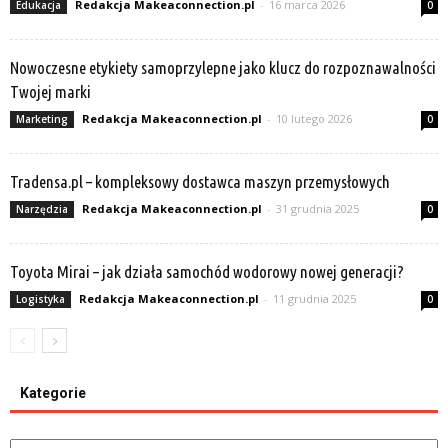
Redakcja Makeaconnection.pl
-
16 marca 2026
Edukacja
0
Nowoczesne etykiety samoprzylepne jako klucz do rozpoznawalności
Twojej marki
Redakcja Makeaconnection.pl
-
10 lutego 2026
Marketing
0
Tradensa.pl – kompleksowy dostawca maszyn przemysłowych
Redakcja Makeaconnection.pl
-
31 grudnia 2025
Narzędzia
0
Toyota Mirai – jak działa samochód wodorowy nowej generacji?
Redakcja Makeaconnection.pl
-
11 grudnia 2025
Logistyka
0
Kategorie
Kategorie