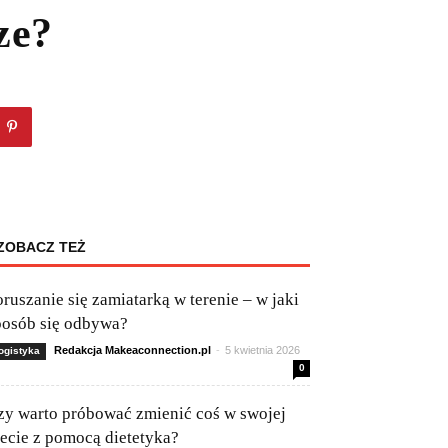
ze?
ZOBACZ TEŻ
oruszanie się zamiatarką w terenie – w jaki
posób się odbywa?
Redakcja Makeaconnection.pl
-
5 kwietnia 2026
ogistyka
0
zy warto próbować zmienić coś w swojej
iecie z pomocą dietetyka?