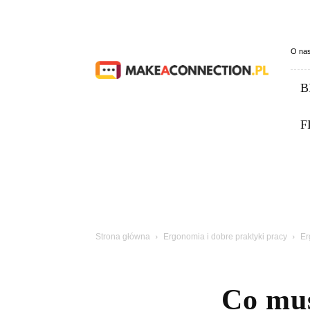
Makeaconnection.pl
O na
B
F
Strona główna
Ergonomia i dobre praktyki pracy
Er
Co mus