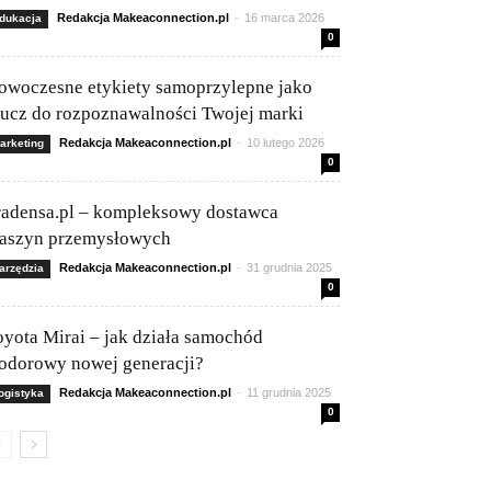
Redakcja Makeaconnection.pl
-
16 marca 2026
dukacja
0
owoczesne etykiety samoprzylepne jako
lucz do rozpoznawalności Twojej marki
Redakcja Makeaconnection.pl
-
10 lutego 2026
arketing
0
radensa.pl – kompleksowy dostawca
aszyn przemysłowych
Redakcja Makeaconnection.pl
-
31 grudnia 2025
arzędzia
0
oyota Mirai – jak działa samochód
odorowy nowej generacji?
Redakcja Makeaconnection.pl
-
11 grudnia 2025
ogistyka
0