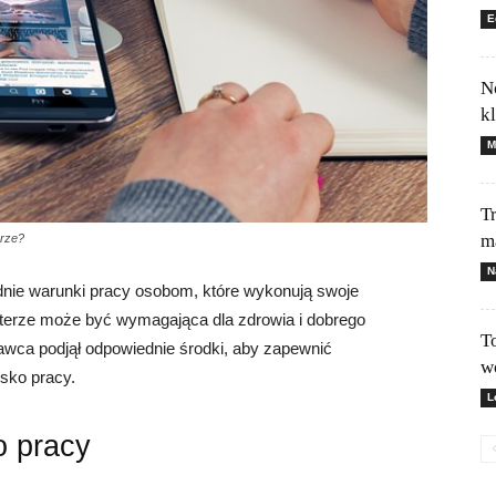
E
N
k
M
T
m
erze?
N
ie warunki pracy osobom, które wykonują swoje
terze może być wymagająca dla zdrowia i dobrego
T
awca podjął odpowiednie środki, aby zapewnić
w
sko pracy.
L
o pracy