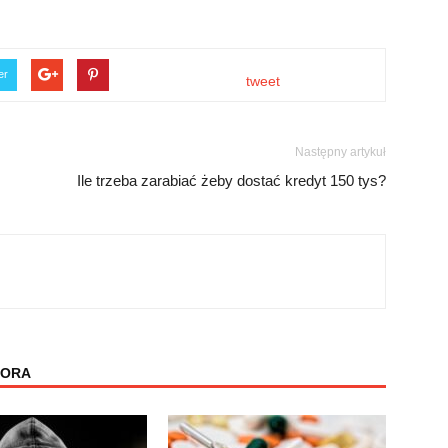
er
tweet
Następny artykuł
Ile trzeba zarabiać żeby dostać kredyt 150 tys?
TORA