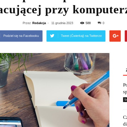
acującej przy komputer
Przez
Redakcja
-
11 grudnia 2023
588
0
Podziel się na Facebooku
Tweet (Ćwierkaj) na Twitterze
P
s
L
C
d