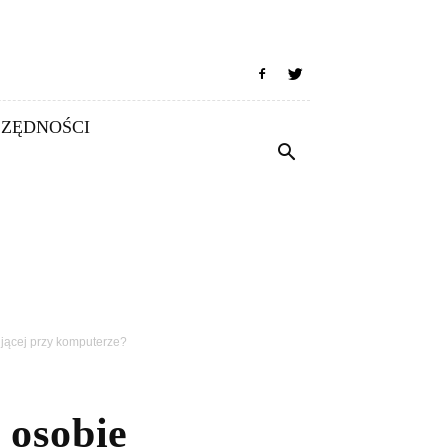
SZĘDNOŚCI
jącej przy komputerze?
 osobie