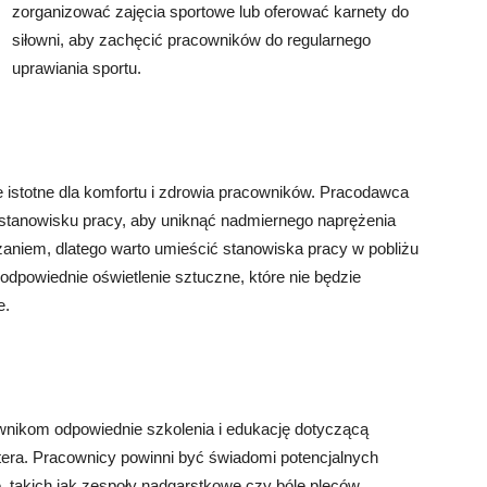
zorganizować zajęcia sportowe lub oferować karnety do
siłowni, aby zachęcić pracowników do regularnego
uprawiania sportu.
e istotne dla komfortu i zdrowia pracowników. Pracodawca
 stanowisku pracy, aby uniknąć nadmiernego naprężenia
ązaniem, dlatego warto umieścić stanowiska pracy w pobliżu
 odpowiednie oświetlenie sztuczne, które nie będzie
e.
nikom odpowiednie szkolenia i edukację dotyczącą
era. Pracownicy powinni być świadomi potencjalnych
 takich jak zespoły nadgarstkowe czy bóle pleców.