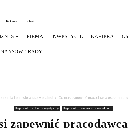
s
Reklama
Kontakt
IZNES
FIRMA
INWESTYCJE
KARIERA
O
INANSOWE RADY
gonomia i zdrowie w pracy zdalnej
Co musi zapewnić pracodawca osobie pracu
Ergonomia i dobre praktyki pracy
Ergonomia i zdrowie w pracy zdalnej
i zapewnić pracodawca