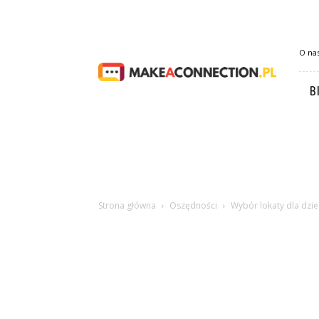
Makeaconnection.pl
O na
B
Strona główna
Oszędności
Wybór lokaty dla dzi