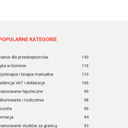
POPULARNE KATEGORIE
nanse dla przedsiębiorców
143
yka w biznesie
116
zjoterapia i terapia manualna
110
idencja VAT i deklaracje
106
inansowanie hipoteczne
99
kturowanie i rozliczenia
98
lozofia
96
armacja
94
nansowanie studiów za granicą
93