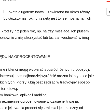
Ka
1. Lokata długoterminowa – zawierana na okres równy
lub dłuższy niż rok. Ich zaletą jest to, że można na nich
krótszy niż jeden rok, np. na trzy miesiące. Ich plusem
ponownie z niej skorzystać lub też zainwestować w inną
GLĘDU NA OPROCENTOWANIE
mne i klienci mogą wybierać spośród różnych propozycji.
teresuje nas najbardziej wyróżnić można lokaty takie jak:
ich tych, którzy lubią oszczędzać w tradycyjny sposób.
nternetową.
m bankowej aplikacji mobilnej.
niezmiennie oprocentowanie w czasie jej trwania.
e jej trwania procent się zmienia i jest zależny od