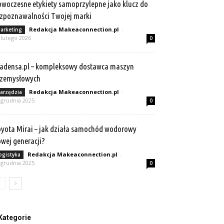
woczesne etykiety samoprzylepne jako klucz do
zpoznawalności Twojej marki
Redakcja Makeaconnection.pl
-
arketing
 lutego 2026
0
adensa.pl – kompleksowy dostawca maszyn
rzemysłowych
Redakcja Makeaconnection.pl
-
arzędzia
 grudnia 2025
0
yota Mirai – jak działa samochód wodorowy
wej generacji?
Redakcja Makeaconnection.pl
-
ogistyka
 grudnia 2025
0
Kategorie