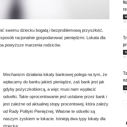
No
ro
M
10
nić swemu dziecku bogatą i bezproblemową przyszłość.
Tr
 sposób racjonalnie gospodarować pieniędzmi. Lokata dla
p
oba powyższe marzenia rodziców.
N
31
To
Mechanizm działania lokaty bankowej polega na tym, że
no
wpłacamy do banku jakieś pieniądze, zaś bank jest jak
L
gdyby pożyczkobiorcą, a więc musi nam wypłacić
11
odsetki. Takie oprocentowanie jest ustalane przez bank i
jest zależne od aktualnej stopy procentowej, która zależy
od Rady Polityki Pieniężnej. Właśnie te odsetki są
naszym zyskiem w lokacie. Istnieją dwa typy lokaty dla
dziecka: