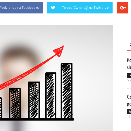
Podziel się na Facebooku
Tweet (Ćwierkaj) na Twitterze
Po
si
L
5 
Cz
po
E
16