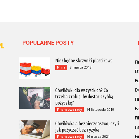
POPULARNE POSTY
Niezbędne skrzynki plastikowe
Fi
8 marca 2018
Firma
Et
Fi
Ew
Chwilówki dla wszystkich? Co
trzeba zrobić, by dostać szybką
F
pożyczkę?
Fa
14 listopada 2019
Finansowe rady
Fi
Chwilówka a bezpieczeństwo, czyli
F
jak pożyczać bez ryzyka
Fi
16 marca 2021
Finansowe rady