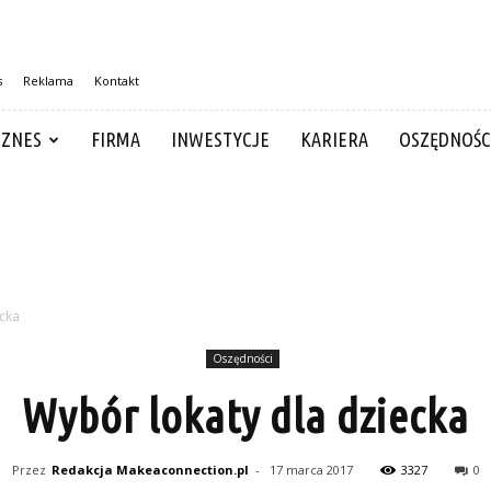
s
Reklama
Kontakt
IZNES
FIRMA
INWESTYCJE
KARIERA
OSZĘDNOŚC
ecka
Oszędności
Wybór lokaty dla dziecka
Przez
Redakcja Makeaconnection.pl
-
17 marca 2017
3327
0