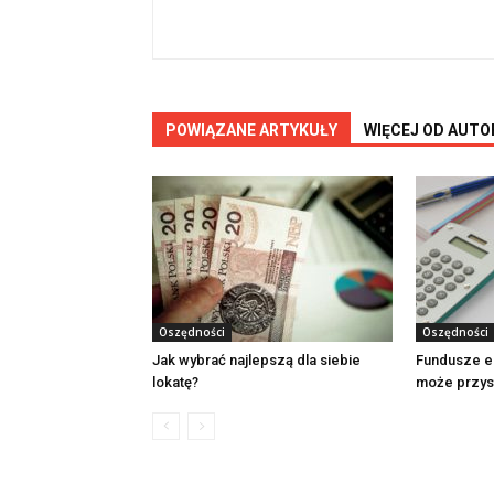
POWIĄZANE ARTYKUŁY
WIĘCEJ OD AUTO
Oszędności
Oszędności
Jak wybrać najlepszą dla siebie
Fundusze em
lokatę?
może przys