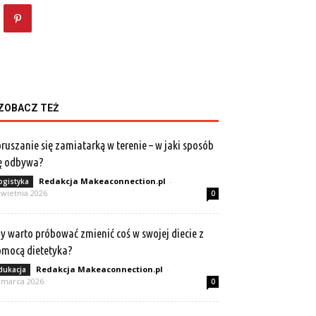
ZOBACZ TEŻ
ruszanie się zamiatarką w terenie – w jaki sposób
ę odbywa?
Redakcja Makeaconnection.pl
-
ogistyka
kwietnia 2026
0
y warto próbować zmienić coś w swojej diecie z
mocą dietetyka?
Redakcja Makeaconnection.pl
-
dukacja
 marca 2026
0