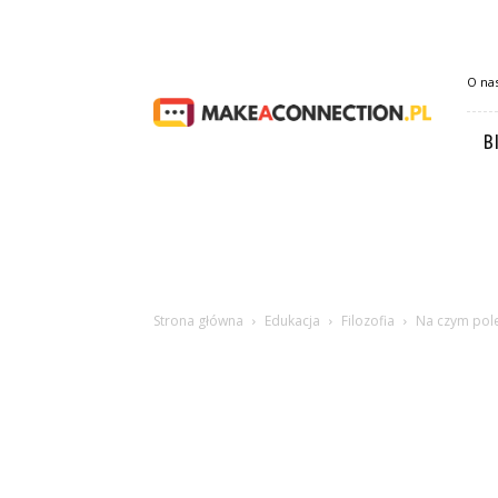
Makeaconnection.pl
O na
B
Strona główna
Edukacja
Filozofia
Na czym pole