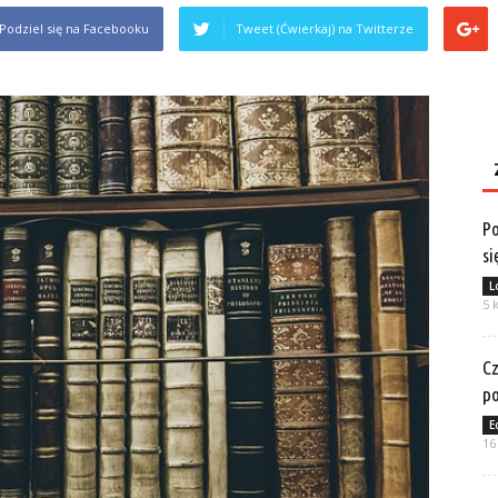
Podziel się na Facebooku
Tweet (Ćwierkaj) na Twitterze
Po
si
L
5 
Cz
po
E
16