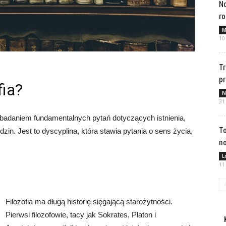
No
ro
M
10
Tr
p
fia?
N
31
ię badaniem fundamentalnych pytań dotyczących istnienia,
To
iedzin. Jest to dyscyplina, która stawia pytania o sens życia,
no
L
11
Filozofia ma długą historię sięgającą starożytności.
Pierwsi filozofowie, tacy jak Sokrates, Platon i