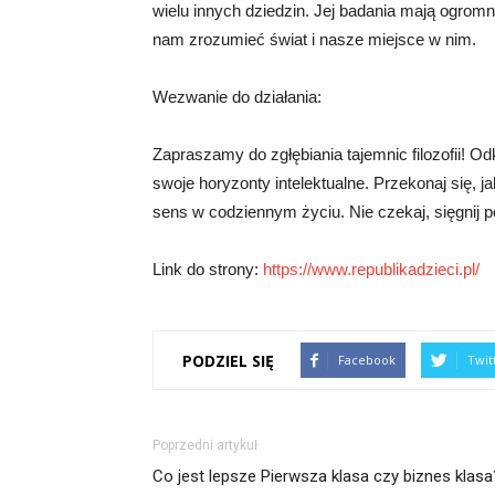
wielu innych dziedzin. Jej badania mają ogromny
nam zrozumieć świat i nasze miejsce w nim.
Wezwanie do działania:
Zapraszamy do zgłębiania tajemnic filozofii! Od
swoje horyzonty intelektualne. Przekonaj się, j
sens w codziennym życiu. Nie czekaj, sięgnij po
Link do strony:
https://www.republikadzieci.pl/
PODZIEL SIĘ
Facebook
Twit
Poprzedni artykuł
Co jest lepsze Pierwsza klasa czy biznes klasa