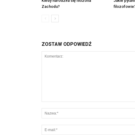
Kiedy narodziła się filozofia
Jakie pytan
Zachodu?
filozofowie
ZOSTAW ODPOWIEDŹ