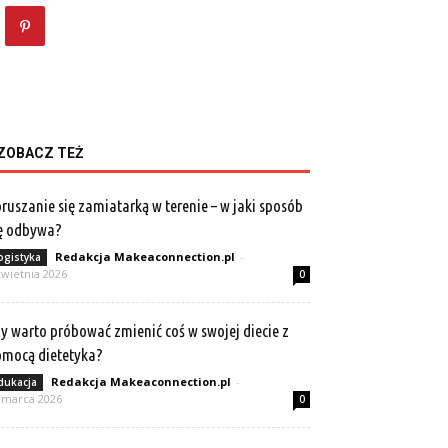
ZOBACZ TEŻ
ruszanie się zamiatarką w terenie – w jaki sposób
ę odbywa?
Redakcja Makeaconnection.pl
-
ogistyka
kwietnia 2026
0
y warto próbować zmienić coś w swojej diecie z
mocą dietetyka?
Redakcja Makeaconnection.pl
-
dukacja
 marca 2026
0