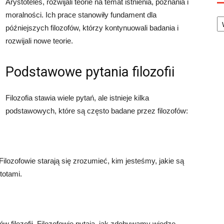
Arystoteles, rozwijali teorie na temat istnienia, poznania i
Ka
moralności. Ich prace stanowiły fundament dla
późniejszych filozofów, którzy kontynuowali badania i
rozwijali nowe teorie.
Podstawowe pytania filozofii
Filozofia stawia wiele pytań, ale istnieje kilka
podstawowych, które są często badane przez filozofów:
 Filozofowie starają się zrozumieć, kim jesteśmy, jakie są
totami.
 filozofii. Filozofowie pytają, jak zdobywamy wiedzę,