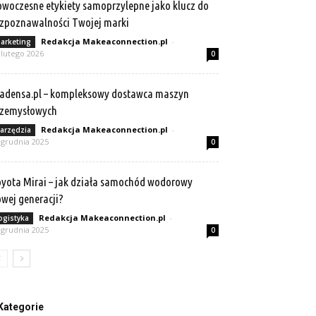
woczesne etykiety samoprzylepne jako klucz do
zpoznawalności Twojej marki
Redakcja Makeaconnection.pl
-
arketing
 lutego 2026
0
adensa.pl – kompleksowy dostawca maszyn
rzemysłowych
Redakcja Makeaconnection.pl
-
arzędzia
 grudnia 2025
0
yota Mirai – jak działa samochód wodorowy
wej generacji?
Redakcja Makeaconnection.pl
-
ogistyka
 grudnia 2025
0
Kategorie