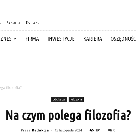
s
Reklama
Kontakt
IZNES
FIRMA
INWESTYCJE
KARIERA
OSZĘDNOŚC
ga filozofia?
Edukacja
Filozofia
Na czym polega filozofia?
Przez
Redakcja
-
13 listopada 2024
191
0