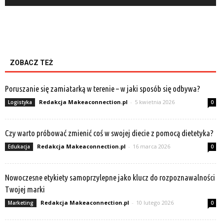
ZOBACZ TEŻ
Poruszanie się zamiatarką w terenie – w jaki sposób się odbywa?
Redakcja Makeaconnection.pl
-
5 kwietnia 2026
Logistyka
0
Czy warto próbować zmienić coś w swojej diecie z pomocą dietetyka?
Redakcja Makeaconnection.pl
-
16 marca 2026
Edukacja
0
Nowoczesne etykiety samoprzylepne jako klucz do rozpoznawalności
Twojej marki
Redakcja Makeaconnection.pl
-
10 lutego 2026
Marketing
0