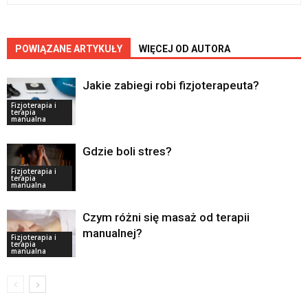
POWIĄZANE ARTYKUŁY
WIĘCEJ OD AUTORA
Jakie zabiegi robi fizjoterapeuta?
Fizjoterapia i
terapia
manualna
Gdzie boli stres?
Fizjoterapia i
terapia
manualna
Czym różni się masaż od terapii
manualnej?
Fizjoterapia i
terapia
manualna