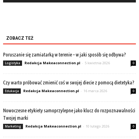
ZOBACZ TEŻ
Poruszanie się zamiatarką w terenie – w jaki sposób się odbywa?
Redakcja Makeaconnection.pl
-
5 kwietnia 2026
Logistyka
0
Czy warto próbować zmienić coś w swojej diecie z pomocą dietetyka?
Redakcja Makeaconnection.pl
-
16 marca 2026
Edukacja
0
Nowoczesne etykiety samoprzylepne jako klucz do rozpoznawalności
Twojej marki
Redakcja Makeaconnection.pl
-
10 lutego 2026
Marketing
0