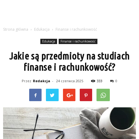
Strona główna
Edukacja
Finanse i rachunkowość
Edukacja
Finanse i rachunkowość
Jakie są przedmioty na studiach
finanse i rachunkowość?
Przez
Redakcja
-
24 czerwca 2025
333
0