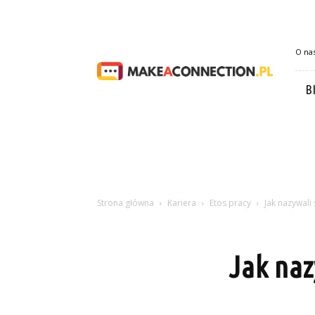
Makeaconnection.pl
O na
B
Strona główna
Kariera
Etos pracy
Jak nazywali 
Jak naz