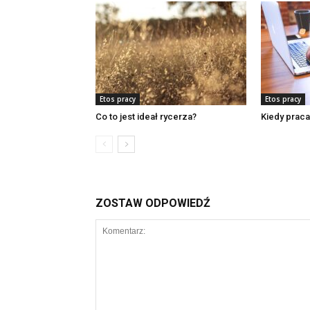
Etos pracy
Etos pracy
Co to jest ideał rycerza?
Kiedy praca 
ZOSTAW ODPOWIEDŹ