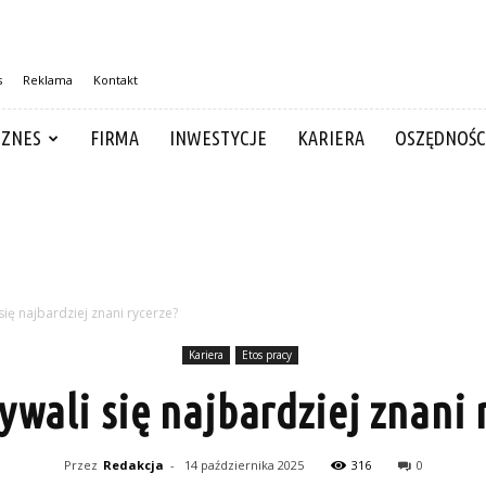
s
Reklama
Kontakt
IZNES
FIRMA
INWESTYCJE
KARIERA
OSZĘDNOŚC
się najbardziej znani rycerze?
Kariera
Etos pracy
ywali się najbardziej znani 
Przez
Redakcja
-
14 października 2025
316
0