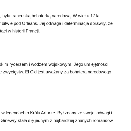
, była francuską bohaterką narodową. W wieku 17 lat
bitwie pod Orléans. Jej odwaga i determinacja sprawiły, że
ci w historii Francji.
pańskim rycerzem i wodzem wojskowym. Jego umiejętności
le zwycięstw. El Cid jest uważany za bohatera narodowego
w legendach o Królu Arturze. Był znany ze swojej odwagi i
ej Ginewry stała się jednym z najbardziej znanych romansów