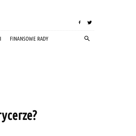
I
FINANSOWE RADY
rycerze?