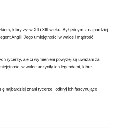
kiem, który żył w XII i XIII wieku. Był jednym z najbardziej
regent Anglii. Jego umiejętności w walce i mądrość
nych rycerzy, ale ci wymienieni powyżej są uważani za
umiejętności w walce uczyniły ich legendami, które
ę najbardziej znani rycerze i odkryj ich fascynujące