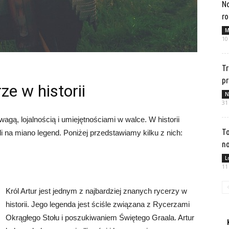
No
ro
M
10
Tr
p
ze w historii
N
31
gą, lojalnością i umiejętnościami w walce. W historii
To
yli na miano legend. Poniżej przedstawiamy kilku z nich:
no
L
11
Król Artur jest jednym z najbardziej znanych rycerzy w
historii. Jego legenda jest ściśle związana z Rycerzami
Okrągłego Stołu i poszukiwaniem Świętego Graala. Artur