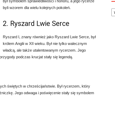
był symbolem sprawiedliwości i honoru, a jego rycerze
Ka
byli wzorem dla wielu kolejnych pokoleń.
2. Ryszard Lwie Serce
Ryszard I, znany również jako Ryszard Lwie Serce, był
królem Anglii w XII wieku. Był nie tylko walecznym
władcą, ale także utalentowanym rycerzem. Jego
przygody podczas krucjat stały się legendą.
nych świętych w chrześcijaństwie. Był rycerzem, który
żniczkę. Jego odwaga i poświęcenie stały się symbolem