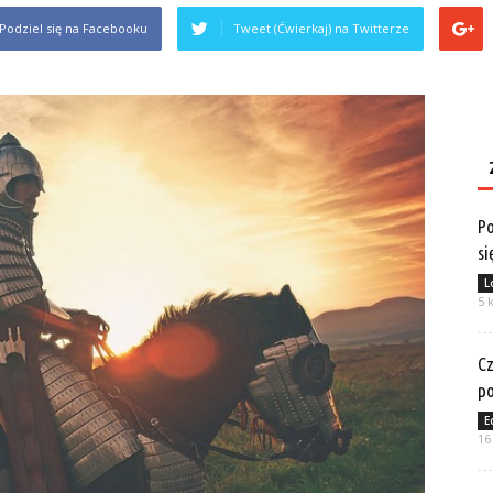
Podziel się na Facebooku
Tweet (Ćwierkaj) na Twitterze
Po
si
L
5 
Cz
po
E
16