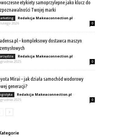
woczesne etykiety samoprzylepne jako klucz do
zpoznawalności Twojej marki
Redakcja Makeaconnection.pl
-
arketing
 lutego 2026
0
adensa.pl – kompleksowy dostawca maszyn
rzemysłowych
Redakcja Makeaconnection.pl
-
arzędzia
 grudnia 2025
0
yota Mirai – jak działa samochód wodorowy
wej generacji?
Redakcja Makeaconnection.pl
-
ogistyka
 grudnia 2025
0
Kategorie