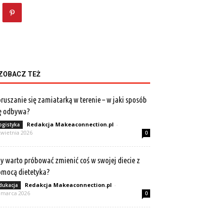
ZOBACZ TEŻ
ruszanie się zamiatarką w terenie – w jaki sposób
ę odbywa?
Redakcja Makeaconnection.pl
-
ogistyka
kwietnia 2026
0
y warto próbować zmienić coś w swojej diecie z
mocą dietetyka?
Redakcja Makeaconnection.pl
-
dukacja
 marca 2026
0