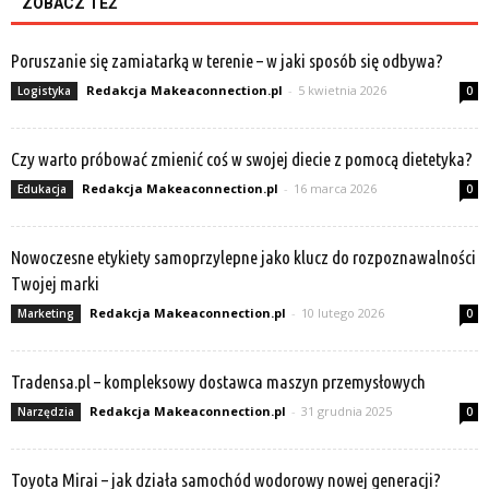
ZOBACZ TEŻ
Poruszanie się zamiatarką w terenie – w jaki sposób się odbywa?
Redakcja Makeaconnection.pl
-
5 kwietnia 2026
Logistyka
0
Czy warto próbować zmienić coś w swojej diecie z pomocą dietetyka?
Redakcja Makeaconnection.pl
-
16 marca 2026
Edukacja
0
Nowoczesne etykiety samoprzylepne jako klucz do rozpoznawalności
Twojej marki
Redakcja Makeaconnection.pl
-
10 lutego 2026
Marketing
0
Tradensa.pl – kompleksowy dostawca maszyn przemysłowych
Redakcja Makeaconnection.pl
-
31 grudnia 2025
Narzędzia
0
Toyota Mirai – jak działa samochód wodorowy nowej generacji?