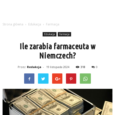
Strona główna
Edukacja
Farmacja
Edukacja
Farmacja
Ile zarabia farmaceuta w
Niemczech?
Przez
Redakcja
-
19 listopada 2024
318
0