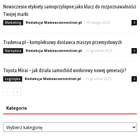
Nowoczesne etykiety samoprzylepne jako klucz do rozpoznawalności
Twojej marki
Redakcja Makeaconnection.pl
-
10 lutego 2026
Marketing
0
Tradensa.pl – kompleksowy dostawca maszyn przemysłowych
Redakcja Makeaconnection.pl
-
31 grudnia 2025
Narzędzia
0
Toyota Mirai – jak działa samochód wodorowy nowej generacji?
Redakcja Makeaconnection.pl
-
11 grudnia 2025
Logistyka
0
Kategorie
Kategorie