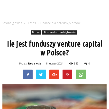
Strona główna
Biznes
Finanse dla przedsiębiorców
Biznes
Finanse dla przedsiębiorców
Ile jest funduszy venture capital
w Polsce?
Przez
Redakcja
-
8 lutego 2024
352
0