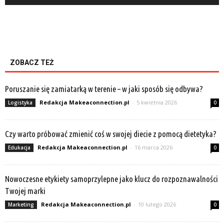
ZOBACZ TEŻ
Poruszanie się zamiatarką w terenie – w jaki sposób się odbywa?
Redakcja Makeaconnection.pl
-
5 kwietnia 2026
Logistyka
0
Czy warto próbować zmienić coś w swojej diecie z pomocą dietetyka?
Redakcja Makeaconnection.pl
-
16 marca 2026
Edukacja
0
Nowoczesne etykiety samoprzylepne jako klucz do rozpoznawalności
Twojej marki
Redakcja Makeaconnection.pl
-
10 lutego 2026
Marketing
0