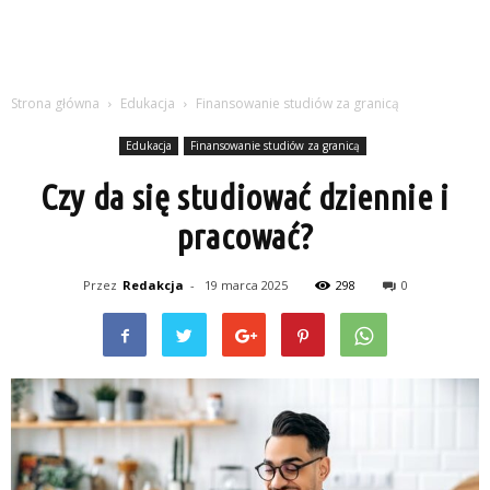
Strona główna
Edukacja
Finansowanie studiów za granicą
Edukacja
Finansowanie studiów za granicą
Czy da się studiować dziennie i
pracować?
Przez
Redakcja
-
19 marca 2025
298
0