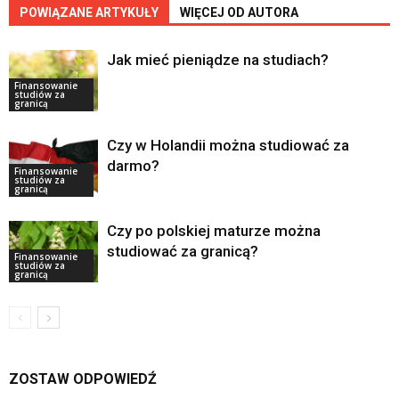
POWIĄZANE ARTYKUŁY
WIĘCEJ OD AUTORA
Jak mieć pieniądze na studiach?
Finansowanie
studiów za
granicą
Czy w Holandii można studiować za
darmo?
Finansowanie
studiów za
granicą
Czy po polskiej maturze można
studiować za granicą?
Finansowanie
studiów za
granicą
ZOSTAW ODPOWIEDŹ