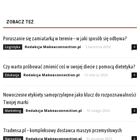
ZOBACZ TEŻ
Poruszanie się zamiatarką w terenie – w jaki sposób się odbywa?
Redakcja Makeaconnection.pl
-
5 kwietnia 2026
Logistyka
0
Czy warto próbować zmienić coś w swojej diecie z pomocą dietetyka?
Redakcja Makeaconnection.pl
-
16 marca 2026
Edukacja
0
Nowoczesne etykiety samoprzylepne jako klucz do rozpoznawalności
Twojej marki
Redakcja Makeaconnection.pl
-
10 lutego 2026
Marketing
0
Tradensa.pl – kompleksowy dostawca maszyn przemysłowych
Redakcja Makeaconnection.pl
-
31 grudnia 2025
Narzędzia
0