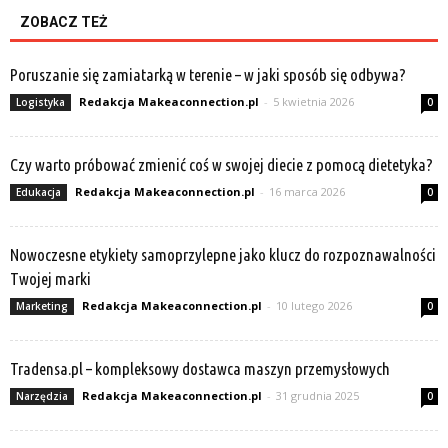
ZOBACZ TEŻ
Poruszanie się zamiatarką w terenie – w jaki sposób się odbywa?
Redakcja Makeaconnection.pl
-
5 kwietnia 2026
Logistyka
0
Czy warto próbować zmienić coś w swojej diecie z pomocą dietetyka?
Redakcja Makeaconnection.pl
-
16 marca 2026
Edukacja
0
Nowoczesne etykiety samoprzylepne jako klucz do rozpoznawalności
Twojej marki
Redakcja Makeaconnection.pl
-
10 lutego 2026
Marketing
0
Tradensa.pl – kompleksowy dostawca maszyn przemysłowych
Redakcja Makeaconnection.pl
-
31 grudnia 2025
Narzędzia
0