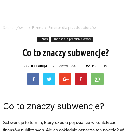
Strona główna
Biznes
Finanse dla przedsiębiorców
Biznes
Finanse dla przedsiębiorców
Co to znaczy subwencje?
Przez
Redakcja
-
20 czerwca 2024
442
0
Co to znaczy subwencje?
Subwencje to termin, który często pojawia się w kontekście
finansów publicznych. Ale co dokładnie oznacza ten pojęcie? W